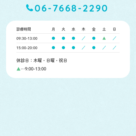
06-7668-2290
診療時間
月
火
水
木
金
土
日
09:30-13:00
●
●
●
／
●
▲
／
15:00-20:00
●
●
●
／
●
／
／
休診日：木曜・日曜・祝日
▲
…9:00-13:00